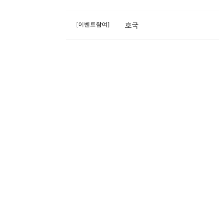
호국
[이벤트참여]