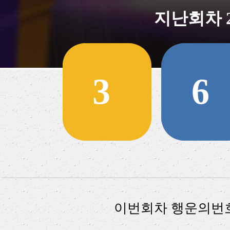
지난회차 202
3
6
이번회차 행운의번호