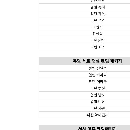
열혈 팔찌
열혈 옥패
티탄 갑옷
티탄 우익
마원석
전설석
티탄신발
티탄 좌익
축일 세트 전설 랜덤 패키지
환채 전원석
열혈 허리띠
티탄 머리환
티탄 법전
열혈 반지
열혈 의상
티탄 가면
티탄 악마편지
서사 영혼 랜덤패키지