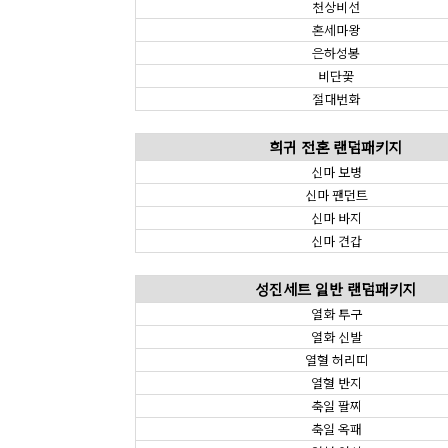
천상비선
혼세마왕
은하성봉
비단꽃
절대번화
희귀 전혼 랜덤패키지
신마 보병
신마 팬던트
신마 바지
신마 견갑
성진세트 일반 랜덤패키지
열화 투구
열화 신발
열혈 허리띠
열혈 반지
축일 팔찌
축일 옥패