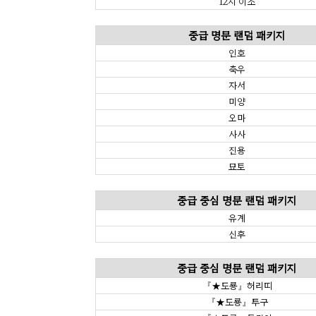
12지 이조
중급 명문 랜덤 패키지
인호
축우
자서
미양
오마
사사
진용
묘토
중급 중심 명문 랜덤 패키지
유계
신후
중급 중심 명문 랜덤 패키지
『★도룡』허리띠
『★도룡』투구