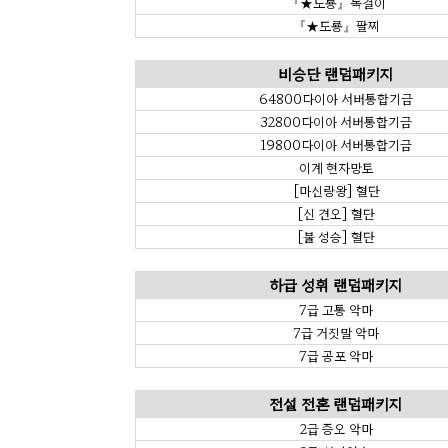
『★도룡』목걸이
『★도룡』팔찌
비승단 랜덤패키지
64800다이아 서버통합기금
32800다이아 서버통합기금
19800다이아 서버통합기금
이계 현자망토
[마신랑왕] 혈단
[신 견오] 혈단
[불 성승] 혈단
하급 성휘 랜덤패키지
7급 고통 악마
7급 거짓말 악마
7급 공포 악마
전설 전혼 랜덤패키지
2급 증오 악마