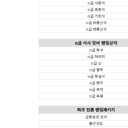
n급 사혼석
n급 호혼석
n급 기린석
n급 비봉신석
n급 반룡신석
n급 서사 장비 랜덤상자
n급 투구
n급 허리띠
n급 신
n급 팔찌
n급 목걸이
n급 반지
n급 부적
n급 옥패
희귀 전혼 랜덤패키지
금홍음양 조각
붉은선도