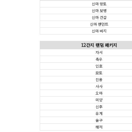
신마 망토
신마 보병
신마 견갑
신마 팬던트
신마 바지
12간지 랜덤 패키지
자서
축우
인호
묘토
진용
사사
오마
미양
신후
유계
술구
해저