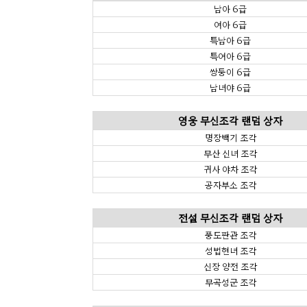
남아 6급
여아 6급
특남아 6급
특여아 6급
쌍둥이 6급
남녀야 6급
영웅 무신조각 랜덤 상자
명장백기 조각
무산 신녀 조각
귀사 야차 조각
공자부소 조각
전설 무신조각 랜덤 상자
풍도판관 조각
성법현녀 조각
신장 양전 조각
무곡성군 조각