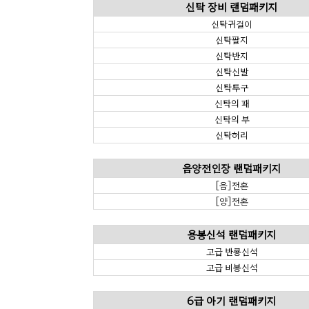
신탁 장비 랜덤패키지
신탁귀걸이
신탁팔지
신탁반지
신탁신발
신탁투구
신탁의 패
신탁의 부
신탁허리
음양전인장 랜덤패키지
[음]전혼
[양]전혼
용봉신석 랜덤패키지
고급 반룡신석
고급 비봉신석
6급 아기 랜덤패키지