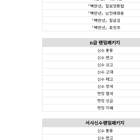
『백만년』칠보영롱탑
『백만년』남전패왕용
『백만년』칠살검
『백만년』호천추
n급 랜덤패키지
신수 홍몽
신수 반고
신수 상고
신수 고대
신수 태고
신수 창세
한정 멸세
한정 성급
한정 지배
서사신수랜덤패키지
신수 홍몽
신수 반고