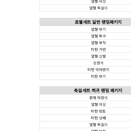
열혈 의상
열혈 목걸이
호월세트 일반 랜덤패키지
열혈 무기
열혈 투구
열혈 부적
티탄 가면
열혈 신발
성원석
티탄 악마반지
티탄 무기
축일세트 희귀 랜덤 패키지
환채 마원석
열혈 의상
티탄 망토
티탄 성배
열혈 목걸이