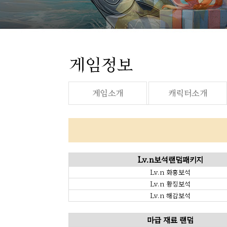
Lv.n보석랜덤패키지
Lv.n 화홍보석
Lv.n 황징보석
Lv.n 해감보석
마급 재료 랜덤