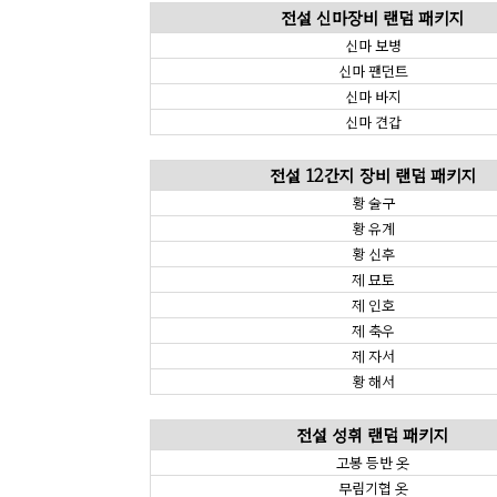
전설 신마장비 랜덤 패키지
신마 보병
신마 팬던트
신마 바지
신마 견갑
전설 12간지 장비 랜덤 패키지
황 술구
황 유계
황 신후
제 묘토
제 인호
제 축우
제 자서
황 해서
전설 성휘 랜덤 패키지
고봉 등반 옷
무림기협 옷