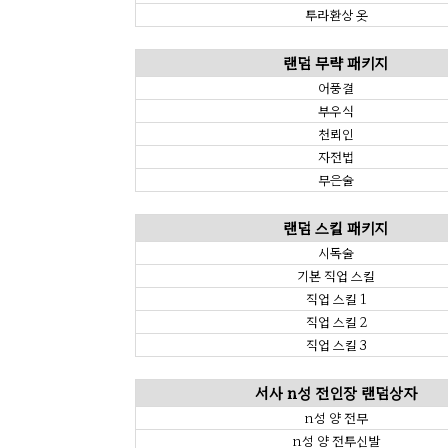
투라환상 옷
랜덤 무략 패키지
어풍결
부우식
천뢰인
자전법
무은술
랜덤 스킬 패키지
시독술
기본 직업 스킬
직업 스킬 1
직업 스킬 2
직업 스킬 3
서사 n성 전인장 랜덤상자
n성 양 전무
n성 양 전투신발